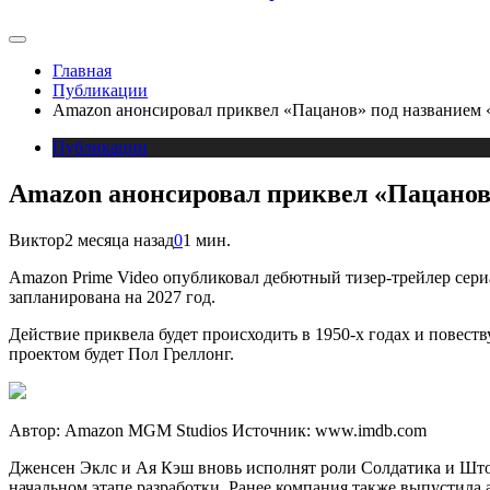
Главная
Публикации
Amazon анонсировал приквел «Пацанов» под названием 
Публикации
Amazon анонсировал приквел «Пацанов»
Виктор
2 месяца назад
0
1 мин.
Amazon Prime Video опубликовал дебютный тизер-трейлер сери
запланирована на 2027 год.
Действие приквела будет происходить в 1950-х годах и повест
проектом будет Пол Греллонг.
Автор: Amazon MGM Studios
Источник: www.imdb.com
Дженсен Эклс и Ая Кэш вновь исполнят роли Солдатика и Штор
начальном этапе разработки. Ранее компания также выпустил