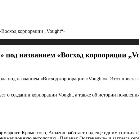
«Восход корпорации „Vought“»
 под названием «Восход корпорации „V
ала под названием «Восход корпорации «Vought»». Этот проект
вует о создании корпорации Vought, а также об истории появле
мфронт. Кроме того, Amazon работает над еще одним спин-оффо
а анимационную антологию «Пацаны: Осатанелые» и закрыла сер