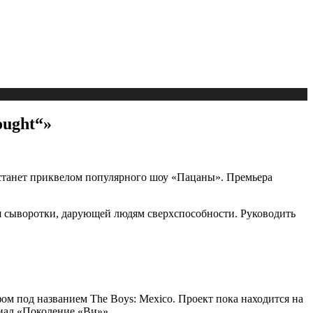
ought“»
 станет приквелом популярного шоу «Пацаны». Премьера
ния сыворотки, дарующей людям сверхспособности. Руководить
м под названием The Boys: Mexico. Проект пока находится на
иал «Поколение «Ви»».