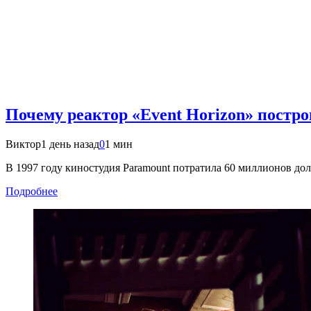
Почему реактор «Event Horizon» постро
Виктор
1 день назад
0
1 мин
В 1997 году киностудия Paramount потратила 60 миллионов до
Подробнее