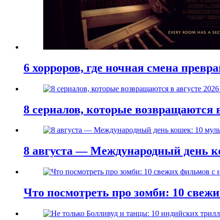
6 хорроров, где ночная смена превр
8 сериалов, которые возвращаются в
8 августа — Международный день к
Что посмотреть про зомби: 10 све