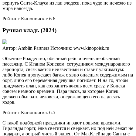
вернуть Санта-Клауса из лап злодеев, пока чудо не исчезло из
мира навсегда.
Рейтинг Кинопоиска: 6.6
Ручная кладь (2024)
Автор: Amblin Partners
Источник: www.kinopoisk.ru
Обычное Рождество, обычный рейс и очень необычный
пассажир. С Итаном Копеком, сотрудником международного
аэропорта, связывается неизвестный и ставит ультиматум:
либо Копек пропускает багаж с явно опасным содержимым на
борт, либо его беременная девушка погибает. И на то, чтобы
придумать план, как сохранить жизнь всем сразу, у Копека
совсем немного времени. Пара часов, за которые Копек
должен обыграть человека, опережающего его на десять
ходов.
Рейтинг Кинопоиска: 6.5
С такой подборкой праздники играют новыми красками.
Гирлянды горят, ёлка светится и сверкает, но под ней лежат не
подарки, а острый чистый экшен. От МакКлейна до Санты с