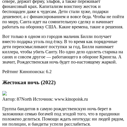
севере, держит ферму, эльфов, а также переживает
финансовый крах. Капитализм воистину жесток и
беспощаден даже к чудесам. Дети стали хуже, подарки
дешевеют, а с финансированием и вовсе беда. Чтобы не пойти
по миру, Санта идет на сомнительную сделку и начинает
работать на оборонку США. Какие времена, такие и решения.
Вот только в одном из городов мальчик Билли получает
вместо подарка уголь под ёлку. В то время как порядочные
дети переосмысливают поступки за год, Билли нанимает
киллера, чтобы убить Санту. Но одно дело одолеть старика на
санях и совсем другое — работающего в обороне Крингла. А
значит, Рождественская ночь будет по-настоящему жаркой.
Рейтинг Кинопоиска: 6.2
Жестокая ночь (2022)
Автор: 87North
Источник: www.kinopoisk.ru
Группа бандитов в самую рождественскую ночь берет в
заложники семью богачей под эгидой того, что в праздники
положено делиться. Помощи ждать неоткуда: ни людей рядом,
ни полиции, и бандиты успели расслабиться.