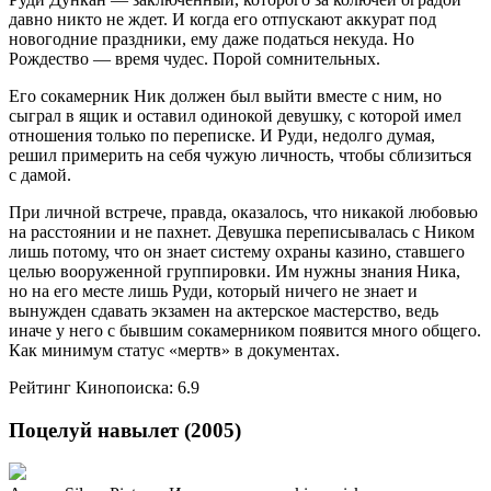
давно никто не ждет. И когда его отпускают аккурат под
новогодние праздники, ему даже податься некуда. Но
Рождество — время чудес. Порой сомнительных.
Его сокамерник Ник должен был выйти вместе с ним, но
сыграл в ящик и оставил одинокой девушку, с которой имел
отношения только по переписке. И Руди, недолго думая,
решил примерить на себя чужую личность, чтобы сблизиться
с дамой.
При личной встрече, правда, оказалось, что никакой любовью
на расстоянии и не пахнет. Девушка переписывалась с Ником
лишь потому, что он знает систему охраны казино, ставшего
целью вооруженной группировки. Им нужны знания Ника,
но на его месте лишь Руди, который ничего не знает и
вынужден сдавать экзамен на актерское мастерство, ведь
иначе у него с бывшим сокамерником появится много общего.
Как минимум статус «мертв» в документах.
Рейтинг Кинопоиска: 6.9
Поцелуй навылет (2005)