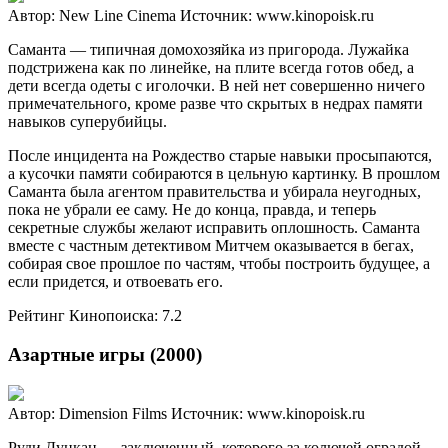
Автор: New Line Cinema
Источник: www.kinopoisk.ru
Саманта — типичная домохозяйка из пригорода. Лужайка
подстрижена как по линейке, на плите всегда готов обед, а
дети всегда одеты с иголочки. В ней нет совершенно ничего
примечательного, кроме разве что скрытых в недрах памяти
навыков суперубийцы.
После инцидента на Рождество старые навыки просыпаются,
а кусочки памяти собираются в цельную картинку. В прошлом
Саманта была агентом правительства и убирала неугодных,
пока не убрали ее саму. Не до конца, правда, и теперь
секретные службы желают исправить оплошность. Саманта
вместе с частным детективом Митчем оказывается в бегах,
собирая свое прошлое по частям, чтобы построить будущее, а
если придется, и отвоевать его.
Рейтинг Кинопоиска: 7.2
Азартные игры (2000)
Автор: Dimension Films
Источник: www.kinopoisk.ru
Руди Дункан — заключенный, которого за колючей оградой