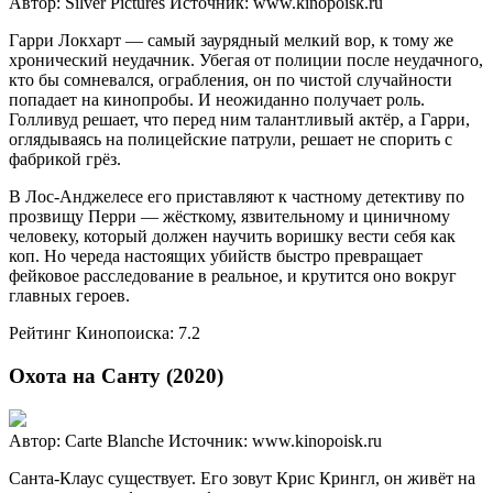
Автор: Silver Pictures
Источник: www.kinopoisk.ru
Гарри Локхарт — самый заурядный мелкий вор, к тому же
хронический неудачник. Убегая от полиции после неудачного,
кто бы сомневался, ограбления, он по чистой случайности
попадает на кинопробы. И неожиданно получает роль.
Голливуд решает, что перед ним талантливый актёр, а Гарри,
оглядываясь на полицейские патрули, решает не спорить с
фабрикой грёз.
В Лос-Анджелесе его приставляют к частному детективу по
прозвищу Перри — жёсткому, язвительному и циничному
человеку, который должен научить воришку вести себя как
коп. Но череда настоящих убийств быстро превращает
фейковое расследование в реальное, и крутится оно вокруг
главных героев.
Рейтинг Кинопоиска: 7.2
Охота на Санту (2020)
Автор: Carte Blanche
Источник: www.kinopoisk.ru
Санта-Клаус существует. Его зовут Крис Крингл, он живёт на