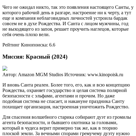
Чего не ожидал никто, так это появления настоящего Санты, у
которого рабочий день в разгаре, настроение ни к черту, а тут
еще и компания неблаговидных личностей устроила бардак
совсем не в духе Рождества. И Санта с лицом мужчины, год
не выходящего из запоя, решает проучить наглецов, которые
себя очень плохо вели.
Рейтинг Кинопоиска: 6.6
Миссия: Красный (2024)
Автор: Amazon MGM Studios
Источник: www.kinopoisk.ru
И вновь Санта реален. Более того, его, как и всю концепцию
Рождества, охраняет государство и целая система полярной
безопасности с эльфами, агентами и прочим. Но даже
подобная система не спасает, и накануне праздника Санту
похищает организация, настроенная уничтожить Рождество.
Для спасения волшебного старика собирают дуэт из громилы
агента безопасности, и бывшего охотника за головами,
который в чудеса верит примерно так же, как в теорию
плоской земли. За вечными спорами гремучему дуэту нужно