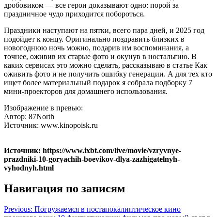
дробовиком — все герои доказывают одно: порой за
праздничное чудо приходится побороться.
Праздники наступают на пятки, всего пара дней, и 2025 год
подойдет к концу. Оригинально поздравить близких в
новогоднюю ночь можно, подарив им воспоминания, а
точнее, оживив их старые фото и окунув в ностальгию. В
каких сервисах это можно сделать, рассказываю в статье Как
оживить фото и не получить ошибку генерации. А для тех кто
ищет более материальный подарок я собрала подборку 7
мини-проекторов для домашнего использования.
Изображение в превью:
Автор: 87North
Источник: www.kinopoisk.ru
Источник: https://www.ixbt.com/live/movie/vzryvnye-
prazdniki-10-goryachih-boevikov-dlya-zazhigatelnyh-
vyhodnyh.html
Навигация по записям
Previous:
Погружаемся в постапокалиптическое кино