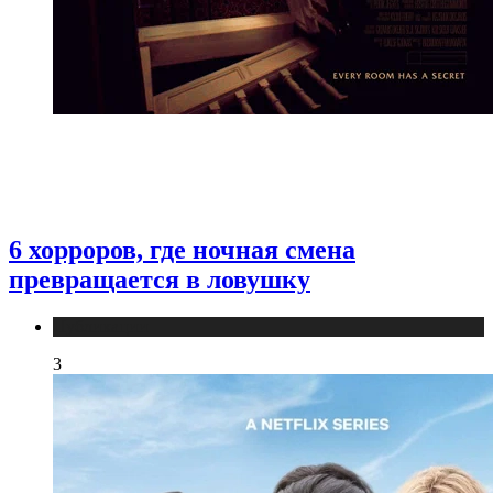
6 хорроров, где ночная смена
превращается в ловушку
Публикации
3