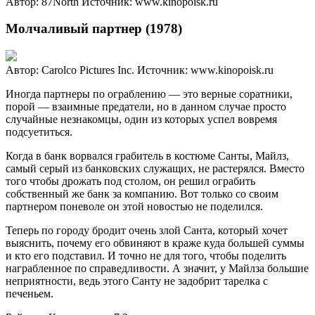
Автор: 87North
Источник: www.kinopoisk.ru
Молчаливый партнер (1978)
Автор: Carolco Pictures Inc.
Источник: www.kinopoisk.ru
Иногда партнеры по ограблению — это верные соратники,
порой — взаимные предатели, но в данном случае просто
случайные незнакомцы, один из которых успел вовремя
подсуетиться.
Когда в банк ворвался грабитель в костюме Санты, Майлз,
самый серый из банковских служащих, не растерялся. Вместо
того чтобы дрожать под столом, он решил ограбить
собственный же банк за компанию. Вот только со своим
партнером поневоле он этой новостью не поделился.
Теперь по городу бродит очень злой Санта, который хочет
выяснить, почему его обвиняют в краже куда большей суммы
и кто его подставил. И точно не для того, чтобы поделить
награбленное по справедливости. А значит, у Майлза большие
неприятности, ведь этого Санту не задобрит тарелка с
печеньем.