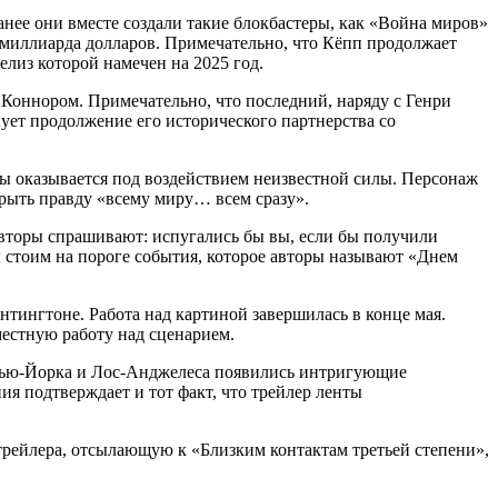
нее они вместе создали такие блокбастеры, как «Война миров»
миллиарда долларов. Примечательно, что Кёпп продолжает
лиз которой намечен на 2025 год.
оннором. Примечательно, что последний, наряду с Генри
ет продолжение его исторического партнерства со
ды оказывается под воздействием неизвестной силы. Персонаж
рыть правду «всему миру… всем сразу».
вторы спрашивают: испугались бы вы, если бы получили
ы стоим на пороге события, которое авторы называют «Днем
тингтоне. Работа над картиной завершилась в конце мая.
местную работу над сценарием.
 Нью-Йорка и Лос-Анджелеса появились интригующие
ия подтверждает и тот факт, что трейлер ленты
рейлера, отсылающую к «Близким контактам третьей степени»,