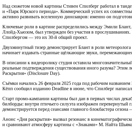
Над сюжетом новой картины Стивен Спилберг работал в тандем
и «Парк Юрского периода». Коммерческий успех их совместны
активно развивать вселенную динозавров: именно он подготов
Ключевые роли в картине распределились между Эмили Блант
Ллойд-Хьюзом, был утвержден без участия в прослушиваниях. 
Спилбергом — это их 30-й общий проект.
Двухминутный тизер демонстрирует Блант в роли метеоролога 
начинает издавать странные щёлкающие звуки, перемежающиеся
В описании к видеоролику студия оставила многозначительны
реальные подтверждения существования иного разума? Этим ле
Раскрытия» (Disclosure Day).
Съёмки начались 26 февраля 2025 года под рабочим названием
Кёпп сообщил изданию Deadline в июне, что Спилберг написал 
Старт промо-кампании картины был дан в первых числах дека
билборды: внутри птичьего силуэта изображен перевернутый гл
демонстрируется перед сеансами главного блокбастера сезона
Анонс «Дня раскрытия» вызвал резонанс в кинематографическ
и сравнивают атмосферу картины с «Знаками» М. Найта Шьяма