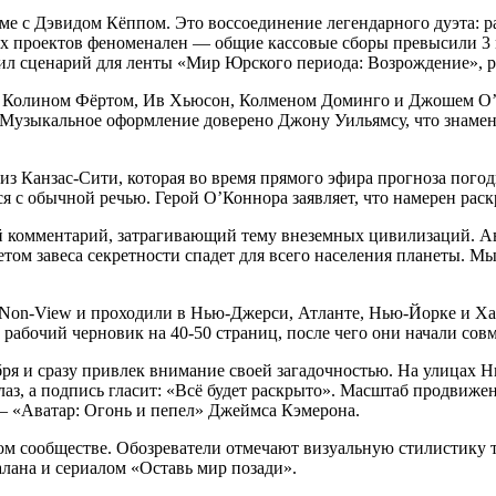
е с Дэвидом Кёппом. Это воссоединение легендарного дуэта: ра
х проектов феноменален — общие кассовые сборы превысили 3 
ил сценарий для ленты «Мир Юрского периода: Возрождение», ре
, Колином Фёртом, Ив Хьюсон, Колменом Доминго и Джошем О’К
Музыкальное оформление доверено Джону Уильямсу, что знамену
из Канзас-Сити, которая во время прямого эфира прогноза пого
 с обычной речью. Герой О’Коннора заявляет, что намерен раск
й комментарий, затрагивающий тему внеземных цивилизаций. А
том завеса секретности спадет для всего населения планеты. М
 Non-View и проходили в Нью-Джерси, Атланте, Нью-Йорке и Хан
рабочий черновик на 40-50 страниц, после чего они начали сов
бря и сразу привлек внимание своей загадочностью. На улицах
аз, а подпись гласит: «Всё будет раскрыто». Масштаб продвижен
 — «Аватар: Огонь и пепел» Джеймса Кэмерона.
ом сообществе. Обозреватели отмечают визуальную стилистику т
лана и сериалом «Оставь мир позади».