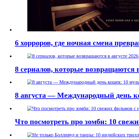
6 хорроров, где ночная смена превр
8 сериалов, которые возвращаются в
8 августа — Международный день к
Что посмотреть про зомби: 10 све