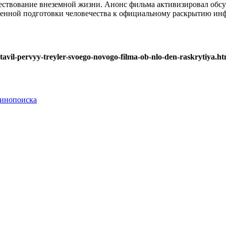
ществование внеземной жизни. Анонс фильма активизировал обс
пенной подготовки человечества к официальному раскрытию ин
tavil-pervyy-treyler-svoego-novogo-filma-ob-nlo-den-raskrytiya.ht
Кинопоиска