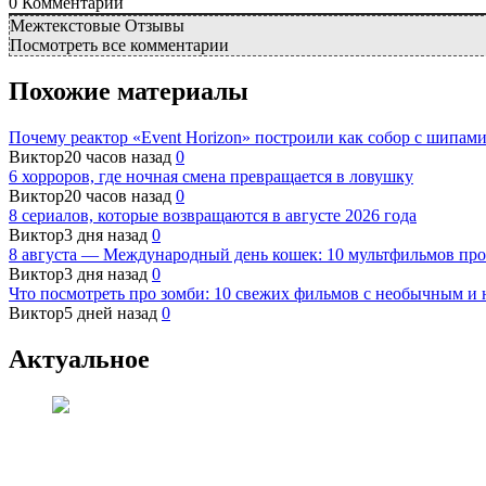
0
Комментарий
Межтекстовые Отзывы
Посмотреть все комментарии
Похожие материалы
Почему реактор «Event Horizon» построили как собор с шипами
Виктор
20 часов назад
0
6 хорроров, где ночная смена превращается в ловушку
Виктор
20 часов назад
0
8 сериалов, которые возвращаются в августе 2026 года
Виктор
3 дня назад
0
8 августа — Международный день кошек: 10 мультфильмов про
Виктор
3 дня назад
0
Что посмотреть про зомби: 10 свежих фильмов с необычным 
Виктор
5 дней назад
0
Актуальное