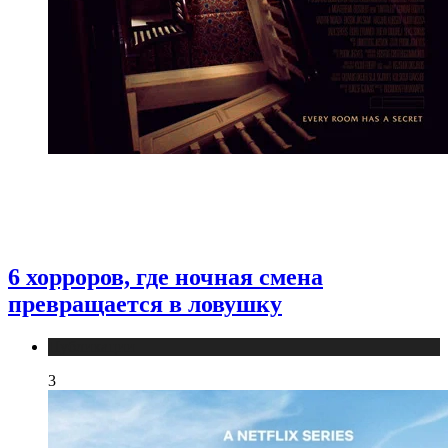
6 хорроров, где ночная смена
превращается в ловушку
Публикации
3