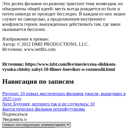
Эти десять фильмов по-разному трактуют тему возмездия, но
объединены общей идеей: месть всегда рождается из боли и
почти никогда не проходит бесследно. В каждом из них экшен
служит не самоцелью, а продолжением внутреннего
конфликта героев, вынужденных действовать там, где закон
оказывается бессилен.
Изображение в превью:
Автор: © 2012 DMD PRODUCTIONS, LLC.
Источник: www.netflix.com
Источник: https://www.ixbt.com/live/movie/cena-slishkom-
vysoka-chtoby-zabyt-10-filmov-boevikov-o-vozmezdii.html
Навигация по записям
Previous:
10 новых мистических фильмов ужасов, вышедших в
2025 году
Next:
Будущее, которого так и не случилось: 10
фантастических фильмов ретрофутуризма
Подписаться
Уведомить о