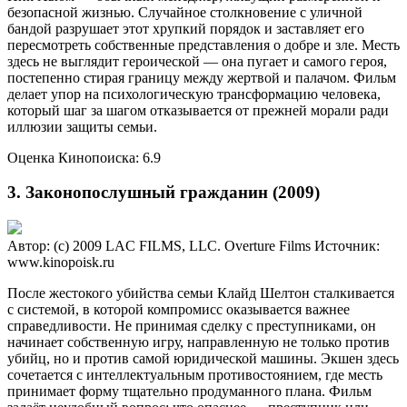
безопасной жизнью. Случайное столкновение с уличной
бандой разрушает этот хрупкий порядок и заставляет его
пересмотреть собственные представления о добре и зле. Месть
здесь не выглядит героической — она пугает и самого героя,
постепенно стирая границу между жертвой и палачом. Фильм
делает упор на психологическую трансформацию человека,
который шаг за шагом отказывается от прежней морали ради
иллюзии защиты семьи.
Оценка Кинопоиска: 6.9
3. Законопослушный гражданин (2009)
Автор: (c) 2009 LAC FILMS, LLC. Overture Films
Источник:
www.kinopoisk.ru
После жестокого убийства семьи Клайд Шелтон сталкивается
с системой, в которой компромисс оказывается важнее
справедливости. Не принимая сделку с преступниками, он
начинает собственную игру, направленную не только против
убийц, но и против самой юридической машины. Экшен здесь
сочетается с интеллектуальным противостоянием, где месть
принимает форму тщательно продуманного плана. Фильм