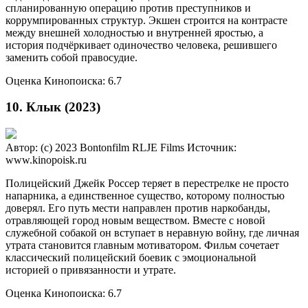
спланированную операцию против преступников и
коррумпированных структур. Экшен строится на контрасте
между внешней холодностью и внутренней яростью, а
история подчёркивает одиночество человека, решившего
заменить собой правосудие.
Оценка Кинопоиска: 6.7
10. Клык (2023)
Автор: (c) 2023 Bontonfilm RLJE Films
Источник:
www.kinopoisk.ru
Полицейский Джейк Россер теряет в перестрелке не просто
напарника, а единственное существо, которому полностью
доверял. Его путь мести направлен против наркобанды,
отравляющей город новым веществом. Вместе с новой
служебной собакой он вступает в неравную войну, где личная
утрата становится главным мотиватором. Фильм сочетает
классический полицейский боевик с эмоциональной
историей о привязанности и утрате.
Оценка Кинопоиска: 6.7