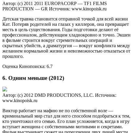
Автор: (c) 2011 2011 EUROPACORP — TF1 FILMS
PRODUCTION — GR
Источник: www.kinopoisk.ru
Детская травма становится отправной точкой для всей жизни
Кат. Потеряв родителей на глазах у киллеров, она превращает
месть в цель существования. Годы подготовки делают её
профессионалом, действующим хладнокровно и точно. Экшен
в фильме строится вокруг стремительных операций и
скрытных убийств, а драматургия — вокруг конфликта между
желанием нормальной жизни и невозможностью отказаться от
прошлого.
Оценка Кинопоиска: 6.7
6. Одним меньше (2012)
Автор: (c) 2012 DMD PRODUCTIONS, LLC.
Источник:
www.kinopoisk.ru
Виктор работает на мафию не по собственной воле —
криминальный мир стал для него способом подобраться к тем,
кто уничтожил его семью. Его план усложняется, когда в игру
вступает женщина с собственными мотивами и секретами.
Фильм выстраивает сюжет на пересечении двух линий мести,