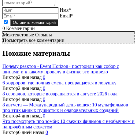
Имя*
Email*
0
Комментарий
Межтекстовые Отзывы
Посмотреть все комментарии
Похожие материалы
Почему реактор «Event Horizon» построили как собор с
шипами и к какому провалу в физике это привело
Виктор
2 дня назад
0
6 хорроров, где ночная смена превращается в ловушку
Виктор
2 дня назад
0
8 сериалов, которые возвращаются в августе 2026 года
Виктор
4 дня назад
0
8 августа — Международный день кошек: 10 мультфильмов
про этих милых пушистых и очаровательных созданий
Виктор
4 дня назад
0
Что посмотреть про зомби: 10 свежих фильмов с необычным и
напряжённым сюжетом
Виктор
6 дней назад
0