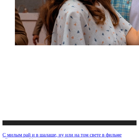
Публикации
С милым рай и в шалаше, ну или на том свете в фильме