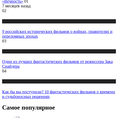
«Вечность»
01
7 месяцев назад
02
Публикации
9 российских исторических фильмов о войнах, правителях и
переломных эпохах
03
Публикации
Одни из лучших фантастических фильмов от режиссера Зака
Снайдера
04
Публикации
Как бы вы поступили? 10 фантастических фильмов о времени
и судьбоносных решениях
Самое популярное