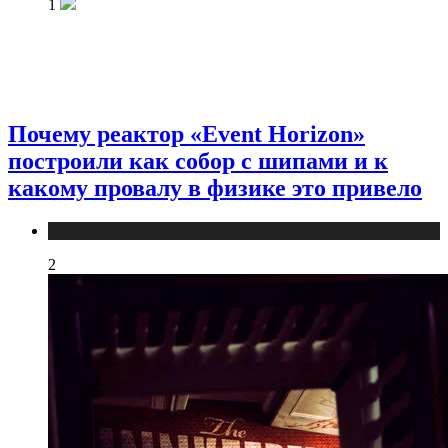
1
Почему реактор «Event Horizon»
построили как собор с шипами и к
какому провалу в физике это привело
Публикации
2