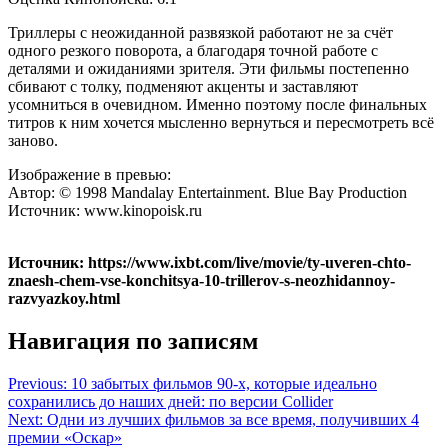
Триллеры с неожиданной развязкой работают не за счёт
одного резкого поворота, а благодаря точной работе с
деталями и ожиданиями зрителя. Эти фильмы постепенно
сбивают с толку, подменяют акценты и заставляют
усомниться в очевидном. Именно поэтому после финальных
титров к ним хочется мысленно вернуться и пересмотреть всё
заново.
Изображение в превью:
Автор: © 1998 Mandalay Entertainment. Blue Bay Production
Источник: www.kinopoisk.ru
Источник: https://www.ixbt.com/live/movie/ty-uveren-chto-
znaesh-chem-vse-konchitsya-10-trillerov-s-neozhidannoy-
razvyazkoy.html
Навигация по записям
Previous:
10 забытых фильмов 90-х, которые идеально
сохранились до наших дней: по версии Collider
Next:
Одни из лучших фильмов за все время, получивших 4
премии «Оскар»