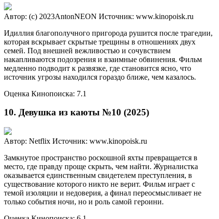
Автор: (c) 2023AntonNEON
Источник: www.kinopoisk.ru
Идиллия благополучного пригорода рушится после трагедии,
которая вскрывает скрытые трещины в отношениях двух
семей. Под внешней вежливостью и сочувствием
накапливаются подозрения и взаимные обвинения. Фильм
медленно подводит к развязке, где становится ясно, что
источник угрозы находился гораздо ближе, чем казалось.
Оценка Кинопоиска: 7.1
10. Девушка из каюты №10 (2025)
Автор: Netflix
Источник: www.kinopoisk.ru
Замкнутое пространство роскошной яхты превращается в
место, где правду проще скрыть, чем найти. Журналистка
оказывается единственным свидетелем преступления, в
существование которого никто не верит. Фильм играет с
темой изоляции и недоверия, а финал переосмысливает не
только события ночи, но и роль самой героини.
Оценка Кинопоиска: 6.1